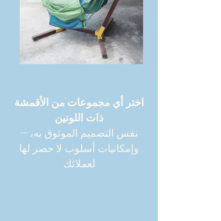
اختر أي مجموعات من الأقمشة
ذات اللونين
— نفس التصميم الموثوق به،
وإمكانيات أسلوب لا حصر لها
لعملائك